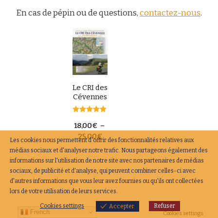
En cas de pépin ou de questions,
contactez-nous
.
Le CRI des
Cévennes
Note
18,00
€
–
4.80
sur 5
25,00
€
Les cookies nous permettent d'offrir des fonctionnalités relatives aux
médias sociaux et d'analyser notre trafic. Nous partageons également des
informations sur l'utilisation de notre site avec nos partenaires de médias
sociaux, de publicité et d'analyse, qui peuvent combiner celles-ci avec
d'autres informations que vous leur avez fournies ou qu'ils ont collectées
lors de votre utilisation de leurs services.
Cookies settings
Refuser
Accepter
French
Cookies settings