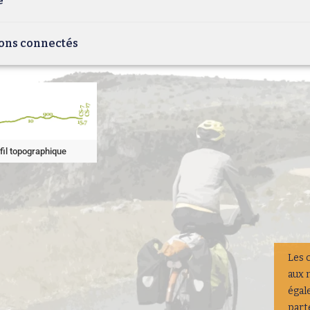
e
ons connectés
fil topographique
Les 
aux 
égal
part