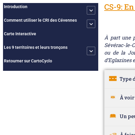
CS-9: En
Introduction
Comment utiliser le CRI des Cévennes
Carte Interactive
À part une p
Sévérac-le-C
Les 9 territoires et leurs tronçons
ou de la Jo
d’Eglazines e
Retourner sur CartoCyclo
Type d
À voir
Un peu