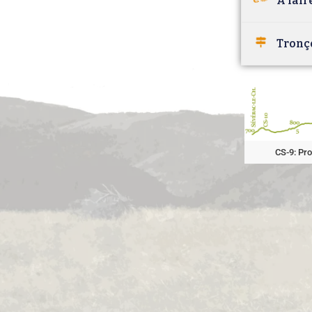
À fair
Tronç
CS-9: Pro