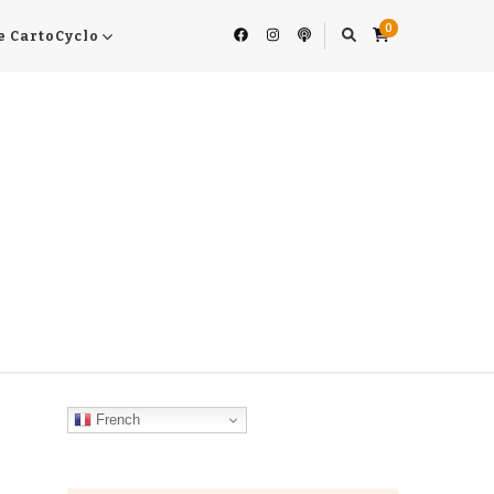
0
e CartoCyclo
French