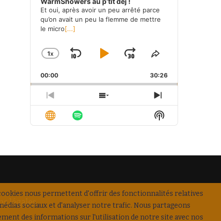
WarmShowers au p’tit déj !
Et oui, après avoir un peu arrêté parce
qu’on avait un peu la flemme de mettre
le micro
[...]
1
X
SKIP
PLAY
JUMP
CHANGE
SHARE
PLAYBACK
THIS
BACKWARD
PAUSE
FORWARD
00:00
RATE
30:26
EPISODE
PREVIOUS
SHOW
NEXT
EPISODE
EPISODES
EPISODE
Show
LIST
Podcast
Information
cookies nous permettent d'offrir des fonctionnalités relatives
s légales
médias sociaux et d'analyser notre trafic. Nous partageons
ement des informations sur l'utilisation de notre site avec nos