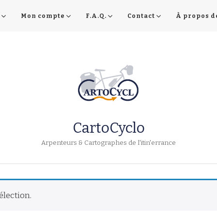
Mon compte
F.A.Q.
Contact
À propos d
CartoCyclo
Arpenteurs & Cartographes de l'itin'errance
élection.