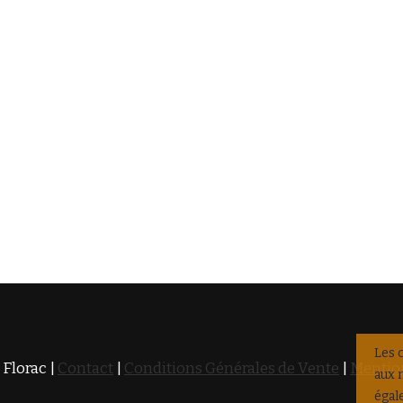
Les 
 Florac |
Contact
|
Conditions Générales de Vente
|
Mention
aux 
égal