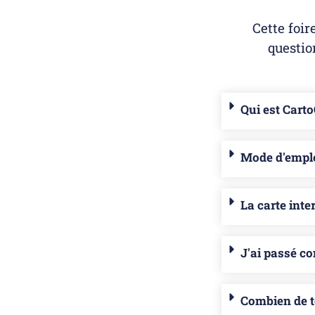
Cette foir
questio
Qui est Carto
Mode d'emplo
La carte inte
J'ai passé c
Combien de t