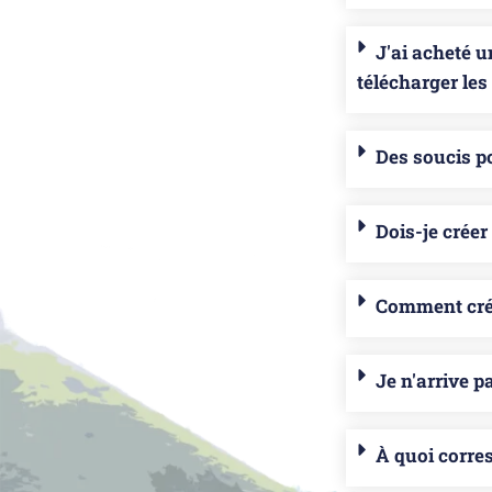
J'ai acheté 
télécharger les
Des soucis po
Dois-je crée
Comment crée
Je n'arrive p
À quoi corres