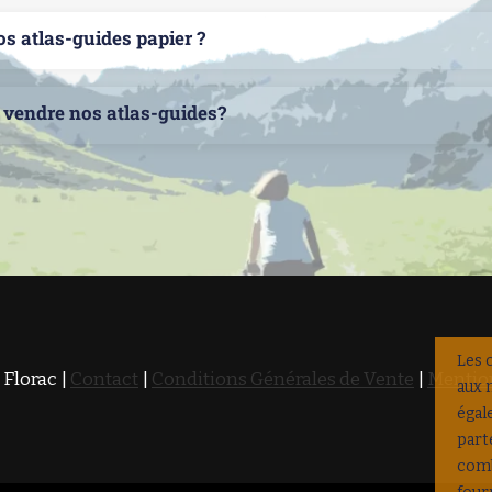
s atlas-guides papier ?
 vendre nos atlas-guides?
Les 
 Florac |
Contact
|
Conditions Générales de Vente
|
Mention
aux 
égal
part
comb