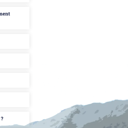
mment
 ?