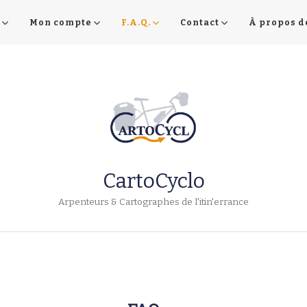
Mon compte
F.A.Q.
Contact
À propos d
CartoCyclo
Arpenteurs & Cartographes de l'itin'errance