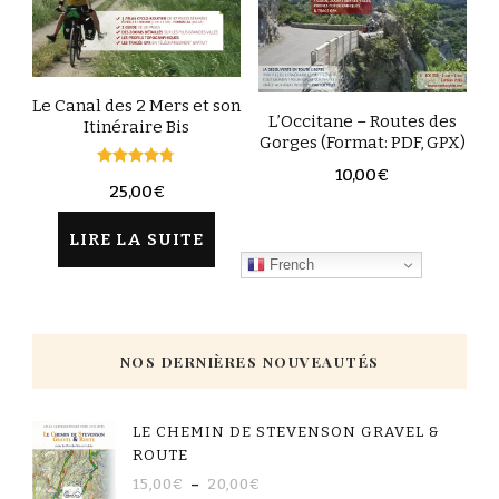
Le Canal des 2 Mers et son
L’Occitane – Routes des
Itinéraire Bis
Gorges (Format: PDF, GPX)
10,00
€
Note
25,00
€
4.67
sur 5
LIRE LA SUITE
French
NOS DERNIÈRES NOUVEAUTÉS
LE CHEMIN DE STEVENSON GRAVEL &
ROUTE
15,00
€
–
20,00
€