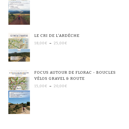
LE CRI DE L'ARDÈCHE
18,00
€
–
25,00
€
FOCUS AUTOUR DE FLORAC - BOUCLES
VÉLOS GRAVEL & ROUTE
15,00
€
–
20,00
€