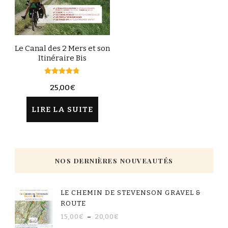
Le Canal des 2 Mers et son
Itinéraire Bis
Note
25,00
€
4.67
sur 5
LIRE LA SUITE
NOS DERNIÈRES NOUVEAUTÉS
LE CHEMIN DE STEVENSON GRAVEL &
ROUTE
15,00
€
–
20,00
€