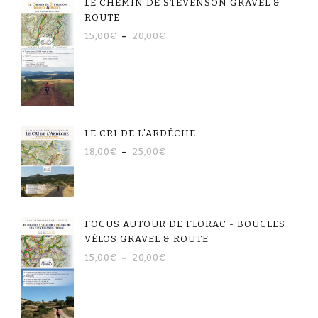
LE CHEMIN DE STEVENSON GRAVEL &
ROUTE
15,00
€
–
20,00
€
LE CRI DE L'ARDÈCHE
18,00
€
–
25,00
€
FOCUS AUTOUR DE FLORAC - BOUCLES
VÉLOS GRAVEL & ROUTE
15,00
€
–
20,00
€