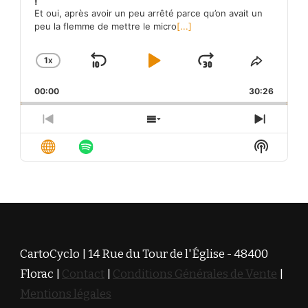
!
Et oui, après avoir un peu arrêté parce qu’on avait un
peu la flemme de mettre le micro
[...]
1
X
SKIP
PLAY
JUMP
CHANGE
SHARE
PLAYBACK
THIS
BACKWARD
PAUSE
FORWARD
00:00
RATE
30:26
EPISO
PREVIOUS
SHOW
NEXT
EPISODE
EPISODES
EPISO
Show
LIST
Podcas
Informa
CartoCyclo | 14 Rue du Tour de l'Église - 48400
Florac |
Contact
|
Conditions Générales de Vente
|
Mentions légales