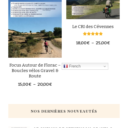
Le CRI des Cévennes
Note
18,00
€
–
25,00
€
4.80
sur 5
Focus Autour de Florac –
French
Boucles vélos Gravel &
Route
15,00
€
–
20,00
€
NOS DERNIÈRES NOUVEAUTÉS