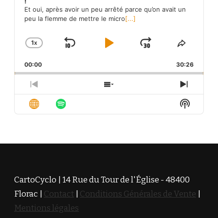
!
Et oui, après avoir un peu arrêté parce qu’on avait un
peu la flemme de mettre le micro
[...]
1
X
SKIP
PLAY
JUMP
CHANGE
SHARE
PLAYBACK
THIS
BACKWARD
PAUSE
FORWARD
00:00
RATE
30:26
EPISO
PREVIOUS
SHOW
NEXT
EPISODE
EPISODES
EPISO
Show
LIST
Podcas
Informa
CartoCyclo | 14 Rue du Tour de l'Église - 48400
Florac |
Contact
|
Conditions Générales de Vente
|
Mentions légales