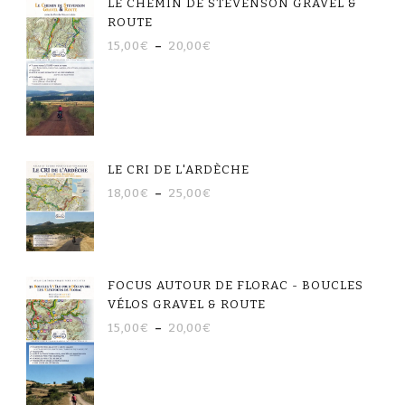
LE CHEMIN DE STEVENSON GRAVEL &
ROUTE
15,00
€
–
20,00
€
LE CRI DE L'ARDÈCHE
18,00
€
–
25,00
€
FOCUS AUTOUR DE FLORAC - BOUCLES
VÉLOS GRAVEL & ROUTE
15,00
€
–
20,00
€