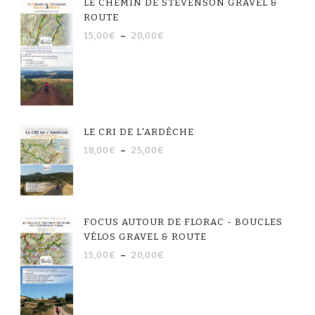
LE CHEMIN DE STEVENSON GRAVEL &
ROUTE
15,00
€
–
20,00
€
LE CRI DE L'ARDÈCHE
18,00
€
–
25,00
€
FOCUS AUTOUR DE FLORAC - BOUCLES
VÉLOS GRAVEL & ROUTE
15,00
€
–
20,00
€