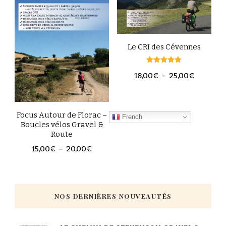
Le CRI des Cévennes
Note
18,00
€
–
25,00
€
4.80
sur 5
Focus Autour de Florac –
French
Boucles vélos Gravel &
Route
15,00
€
–
20,00
€
NOS DERNIÈRES NOUVEAUTÉS