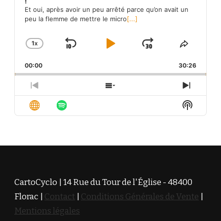
!
Et oui, après avoir un peu arrêté parce qu’on avait un
peu la flemme de mettre le micro
[...]
1
X
SKIP
PLAY
JUMP
CHANGE
SHARE
PLAYBACK
THIS
BACKWARD
PAUSE
FORWARD
00:00
RATE
30:26
EPISO
PREVIOUS
SHOW
NEXT
EPISODE
EPISODES
EPISO
Show
LIST
Podcas
Informa
CartoCyclo | 14 Rue du Tour de l'Église - 48400
Florac |
Contact
|
Conditions Générales de Vente
|
Mentions légales