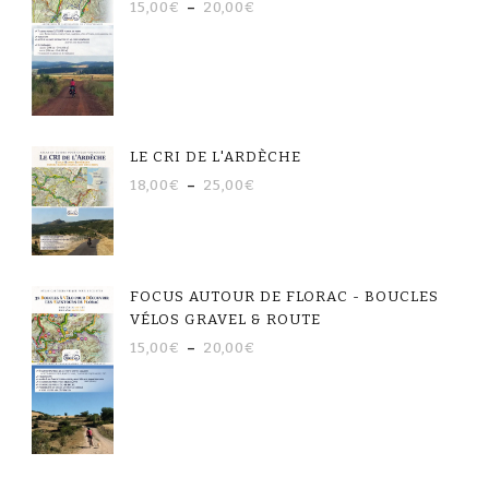
15,00
€
–
20,00
€
LE CRI DE L'ARDÈCHE
18,00
€
–
25,00
€
FOCUS AUTOUR DE FLORAC - BOUCLES
VÉLOS GRAVEL & ROUTE
15,00
€
–
20,00
€