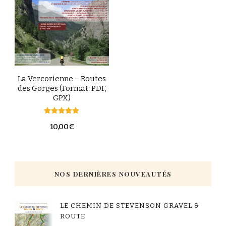
La Vercorienne – Routes
des Gorges (Format: PDF,
GPX)
Note
10,00
€
5.00
sur 5
NOS DERNIÈRES NOUVEAUTÉS
LE CHEMIN DE STEVENSON GRAVEL &
ROUTE