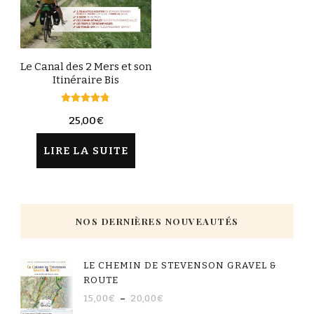
Le Canal des 2 Mers et son
Itinéraire Bis
Note
25,00
€
4.67
sur 5
LIRE LA SUITE
NOS DERNIÈRES NOUVEAUTÉS
LE CHEMIN DE STEVENSON GRAVEL &
ROUTE
15,00
€
–
20,00
€