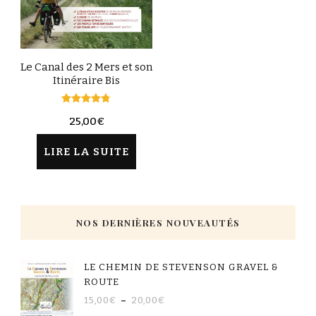
Le Canal des 2 Mers et son
Itinéraire Bis
Note
25,00
€
4.67
sur 5
LIRE LA SUITE
NOS DERNIÈRES NOUVEAUTÉS
LE CHEMIN DE STEVENSON GRAVEL &
ROUTE
15,00
€
–
20,00
€