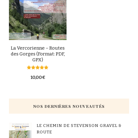
La Vercorienne – Routes
des Gorges (Format: PDF,
GPX)
Note
10,00
€
5.00
sur 5
NOS DERNIÈRES NOUVEAUTÉS
LE CHEMIN DE STEVENSON GRAVEL &
ROUTE