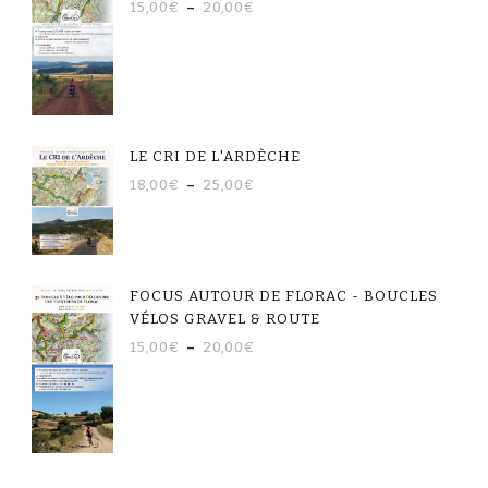
15,00
€
–
20,00
€
LE CRI DE L'ARDÈCHE
18,00
€
–
25,00
€
FOCUS AUTOUR DE FLORAC - BOUCLES
VÉLOS GRAVEL & ROUTE
15,00
€
–
20,00
€