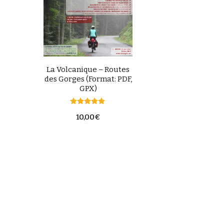
La Volcanique – Routes
des Gorges (Format: PDF,
GPX)
Note
10,00
€
5.00
sur 5