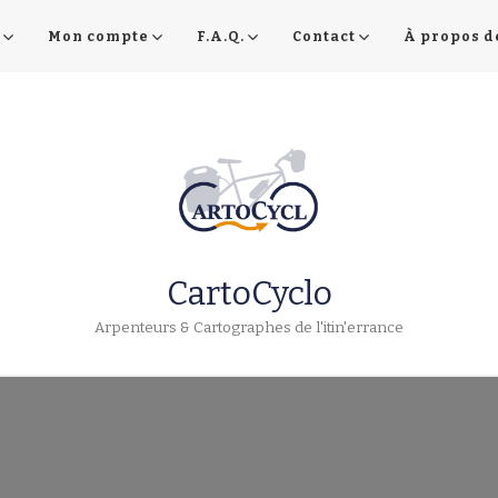
Mon compte
F.A.Q.
Contact
À propos d
CartoCyclo
Arpenteurs & Cartographes de l'itin'errance