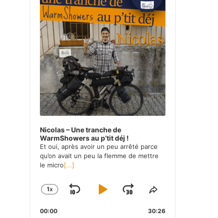
Nicolas – Une tranche de
WarmShowers au p’tit déj !
Et oui, après avoir un peu arrêté parce
qu’on avait un peu la flemme de mettre
le micro
[...]
1
X
SKIP
PLAY
JUMP
CHANGE
SHARE
PLAYBACK
THIS
BACKWARD
PAUSE
FORWARD
00:00
RATE
30:26
EPISODE