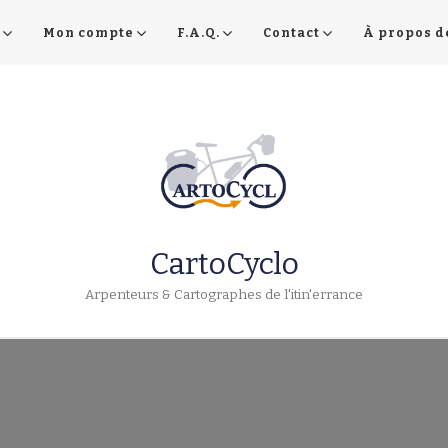
Mon compte
F.A.Q.
Contact
À propos d
CartoCyclo
Arpenteurs & Cartographes de l'itin'errance