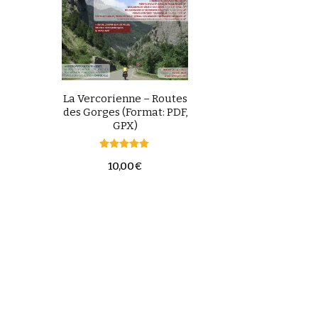
La Vercorienne – Routes
des Gorges (Format: PDF,
GPX)
Note
10,00
€
5.00
sur 5