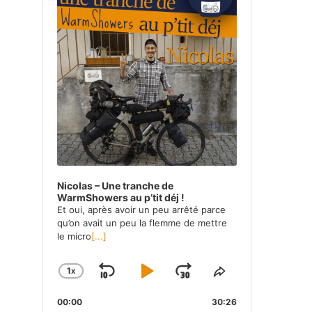
Nicolas – Une tranche de
WarmShowers au p’tit déj !
Et oui, après avoir un peu arrêté parce
qu’on avait un peu la flemme de mettre
le micro
[...]
1
X
SKIP
PLAY
JUMP
CHANGE
SHARE
PLAYBACK
THIS
BACKWARD
PAUSE
FORWARD
00:00
RATE
30:26
EPISODE