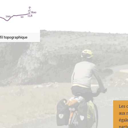
fil topographique
Les 
aux 
égal
part