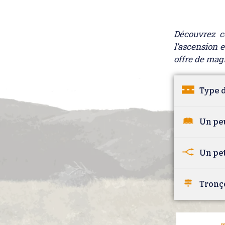
Découvrez c
l’ascension 
offre de mag
Type d
Un peu
Un pet
Tronç