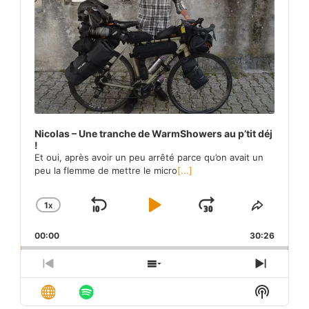
Nicolas – Une tranche de WarmShowers au p’tit déj
!
Et oui, après avoir un peu arrêté parce qu’on avait un
peu la flemme de mettre le micro
[...]
1
X
SKIP
PLAY
JUMP
CHANGE
SHARE
PLAYBACK
THIS
BACKWARD
PAUSE
FORWARD
00:00
RATE
30:26
EPISO
PREVIOUS
SHOW
NEXT
EPISODE
EPISODES
EPISO
Show
LIST
Podcas