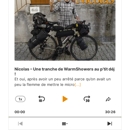
Nicolas – Une tranche de WarmShowers au p’tit déj
!
Et oui, après avoir un peu arrêté parce qu’on avait un
peu la flemme de mettre le micro
[...]
1
X
SKIP
PLAY
JUMP
CHANGE
SHARE
PLAYBACK
THIS
BACKWARD
PAUSE
FORWARD
00:00
RATE
30:26
EPISO
PREVIOUS
SHOW
NEXT