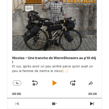
Nicolas – Une tranche de WarmShowers au p’tit déj
!
Et oui, après avoir un peu arrêté parce qu’on avait un
peu la flemme de mettre le micro
[...]
1
X
SKIP
PLAY
JUMP
CHANGE
SHARE
PLAYBACK
THIS
BACKWARD
PAUSE
FORWARD
00:00
RATE
30:26
EPISO
PREVIOUS
SHOW
NEXT