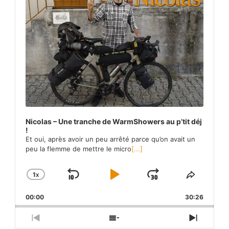
Nicolas – Une tranche de WarmShowers au p’tit déj
!
Et oui, après avoir un peu arrêté parce qu’on avait un
peu la flemme de mettre le micro
[...]
1
X
SKIP
PLAY
JUMP
CHANGE
SHARE
PLAYBACK
THIS
BACKWARD
PAUSE
FORWARD
00:00
RATE
30:26
EPISO
PREVIOUS
SHOW
NEXT