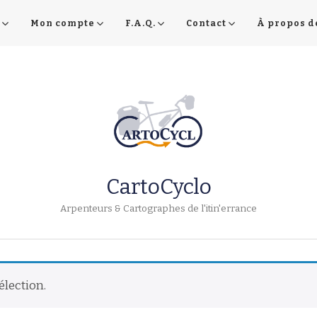
Mon compte
F.A.Q.
Contact
À propos d
CartoCyclo
Arpenteurs & Cartographes de l'itin'errance
élection.