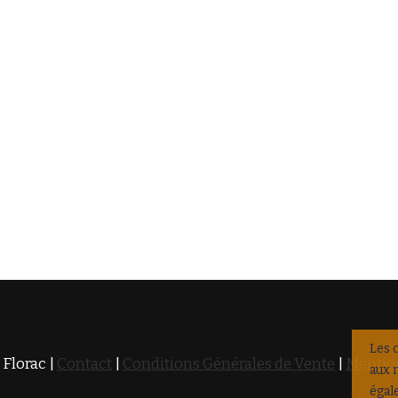
Les 
 Florac |
Contact
|
Conditions Générales de Vente
|
Mention
aux 
égal