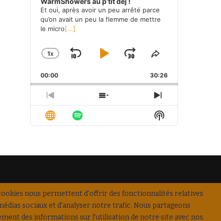
WarmShowers au p’tit déj !
Et oui, après avoir un peu arrêté parce
qu’on avait un peu la flemme de mettre
le micro
[...]
1
X
SKIP
PLAY
JUMP
CHANGE
SHARE
PLAYBACK
THIS
BACKWARD
PAUSE
FORWARD
00:00
RATE
30:26
EPISODE
PREVIOUS
SHOW
NEXT
EPISODE
EPISODES
EPISODE
Show
LIST
Podcast
Information
cookies nous permettent d'offrir des fonctionnalités relatives
s légales
médias sociaux et d'analyser notre trafic. Nous partageons
ement des informations sur l'utilisation de notre site avec nos