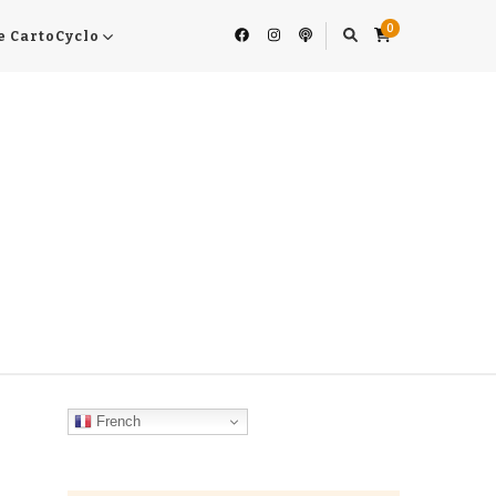
0
e CartoCyclo
French