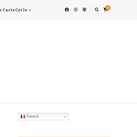
0
e CartoCyclo
French