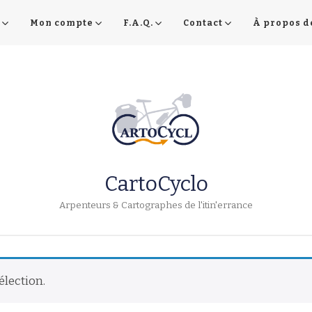
Mon compte
F.A.Q.
Contact
À propos d
CartoCyclo
Arpenteurs & Cartographes de l'itin'errance
élection.