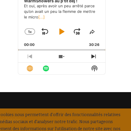
WarmShowers au p’tit déj !
Et oui, après avoir un peu arrêté parce
qu’on avait un peu la flemme de mettre
le micro
[...]
1
X
SKIP
PLAY
JUMP
CHANGE
SHARE
PLAYBACK
THIS
BACKWARD
PAUSE
FORWARD
00:00
RATE
30:26
EPISODE
PREVIOUS
SHOW
NEXT
EPISODE
EPISODES
EPISODE
Show
LIST
Podcast
Information
cookies nous permettent d'offrir des fonctionnalités relatives
s légales
médias sociaux et d'analyser notre trafic. Nous partageons
ement des informations sur l'utilisation de notre site avec nos