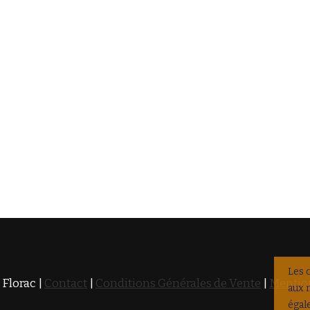
Les 
 Florac |
Contact
|
Conditions Générales de Vente
|
Mention
aux 
égal