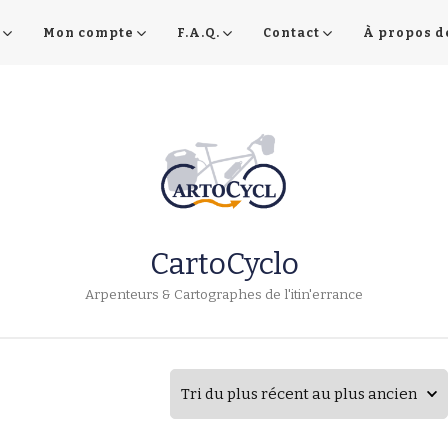
Mon compte
F.A.Q.
Contact
À propos d
CartoCyclo
Arpenteurs & Cartographes de l'itin'errance