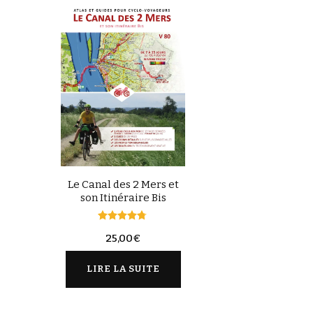
Le Canal des 2 Mers et
son Itinéraire Bis
Note
25,00
€
4.67
sur 5
LIRE LA SUITE