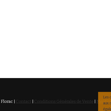
Les 
 Florac |
Contact
|
Conditions Générales de Vente
|
Mention
aux 
égal