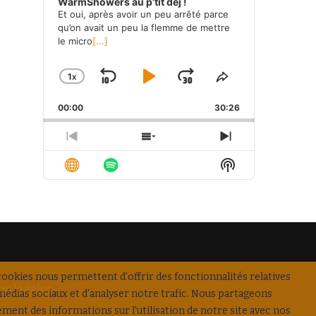
WarmShowers au p’tit déj !
Et oui, après avoir un peu arrêté parce
qu’on avait un peu la flemme de mettre
le micro
[...]
1
X
SKIP
PLAY
JUMP
CHANGE
SHARE
PLAYBACK
THIS
BACKWARD
PAUSE
FORWARD
00:00
RATE
30:26
EPISODE
PREVIOUS
SHOW
NEXT
EPISODE
EPISODES
EPISODE
Show
LIST
Podcast
Information
cookies nous permettent d'offrir des fonctionnalités relatives
s légales
médias sociaux et d'analyser notre trafic. Nous partageons
ement des informations sur l'utilisation de notre site avec nos