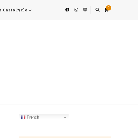
0
e CartoCyclo
French