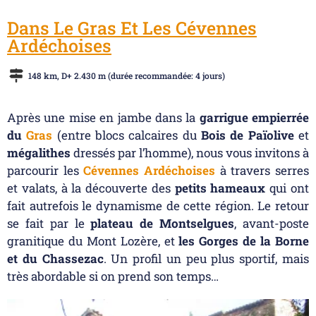
Dans Le Gras Et Les Cévennes
Ardéchoises
148 km, D+ 2.430 m (durée recommandée: 4 jours)
Après une mise en jambe dans la
garrigue empierrée
du
Gras
(entre blocs calcaires du
Bois de Païolive
et
mégalithes
dressés par l’homme), nous vous invitons à
parcourir les
Cévennes Ardéchoises
à travers serres
et valats, à la découverte des
petits hameaux
qui ont
fait autrefois le dynamisme de cette région. Le retour
se fait par le
plateau de Montselgues
, avant-poste
granitique du Mont Lozère, et
les Gorges de la Borne
et du Chassezac
. Un profil un peu plus sportif, mais
très abordable si on prend son temps…