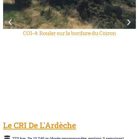
COI-4: Rouler sur la bordure du Coiron
Le CRI De L'Ardèche
773 km, D+ 13.740 m (durée recommandée: environ 3 semaines)