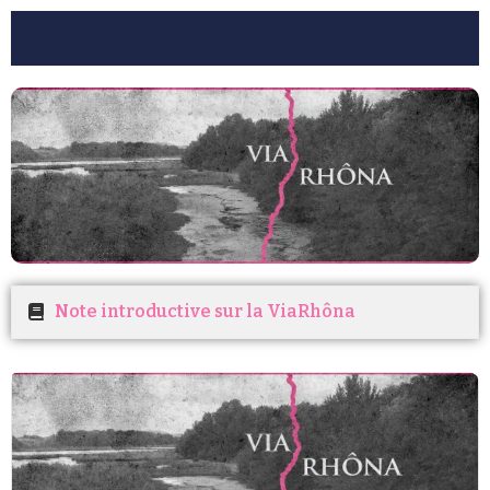
Note introductive sur la ViaRhôna