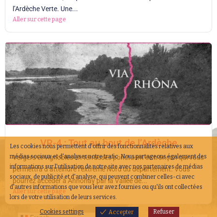
l’Ardèche Verte. Une...
Aller sur cette page
VR-4 : Tout au bout de l’Ardèche
Les cookies nous permettent d'offrir des fonctionnalités relatives aux
médias sociaux et d'analyser notre trafic. Nous partageons également des
Vergers et vignobles en terrasses ponctuent ce tronçon qui vous
informations sur l'utilisation de notre site avec nos partenaires de médias
permettra d’atteindre l’extrême Nord du département. Vous
sociaux, de publicité et d'analyse, qui peuvent combiner celles-ci avec
pourrez accéder à Annonay par la Vallée de...
d'autres informations que vous leur avez fournies ou qu'ils ont collectées
Aller sur cette page
lors de votre utilisation de leurs services.
Cookies settings
Refuser
Accepter