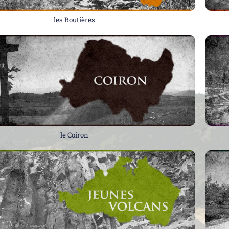
les Boutières
le Coiron