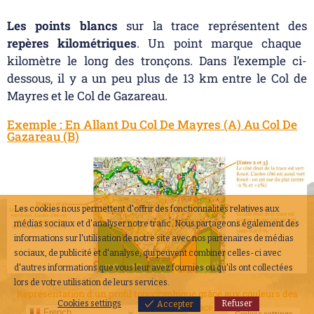
Les points blancs
sur la trace représentent des
repères kilométriques
. Un point marque chaque
kilomètre le long des tronçons. Dans l’exemple ci-
dessous, il y a un peu plus de 13 km entre le Col de
Mayres et le Col de Gazareau.
Exemple : En Allant Du Col De Mayres (A) Au Col De
Gazareau (B)
Les cookies nous permettent d'offrir des fonctionnalités relatives aux
médias sociaux et d'analyser notre trafic. Nous partageons également des
informations sur l'utilisation de notre site avec nos partenaires de médias
sociaux, de publicité et d'analyse, qui peuvent combiner celles-ci avec
d'autres informations que vous leur avez fournies ou qu'ils ont collectées
lors de votre utilisation de leurs services.
Représentation d'un profil topographique grâce aux couleurs des
Cookies settings
Refuser
Accepter
pentes autour d'une trace
French