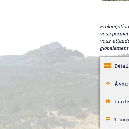
Prolongation 
vous permet d
vous attende
globalement 
Détail
À voir
Info 
Tronç