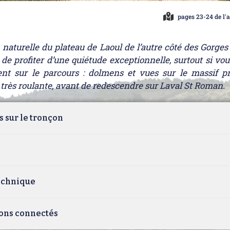
pages 23-24 de l'a
naturelle du plateau de Laoul de l’autre côté des Gorges 
e profiter d’une quiétude exceptionnelle, surtout si vous
nt sur le parcours : dolmens et vues sur le massif pr
très roulante, avant de redescendre sur Laval St Roman.
s sur le tronçon
technique
ons connectés