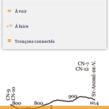
À voir
À faire
Tronçons connectés