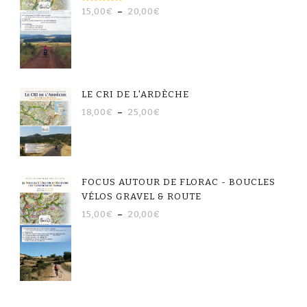
NOTE
15,00
€
–
20,00
€
5.00
SUR 5
LE CRI DE L'ARDÈCHE
18,00
€
–
25,00
€
FOCUS AUTOUR DE FLORAC - BOUCLES
VÉLOS GRAVEL & ROUTE
15,00
€
–
20,00
€