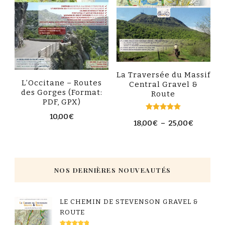
La Traversée du Massif
L’Occitane – Routes
Central Gravel &
des Gorges (Format:
Route
PDF, GPX)
10,00
€
Note
18,00
€
–
25,00
€
5.00
sur 5
NOS DERNIÈRES NOUVEAUTÉS
LE CHEMIN DE STEVENSON GRAVEL &
ROUTE