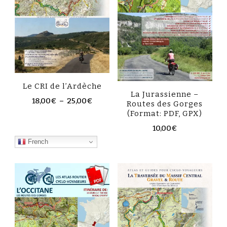
Le CRI de l’Ardèche
La Jurassienne –
18,00
€
–
25,00
€
Routes des Gorges
(Format: PDF, GPX)
10,00
€
French