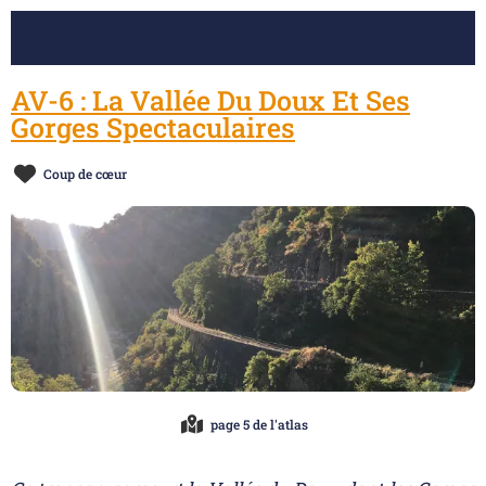
AV-6 : La Vallée Du Doux Et Ses
Gorges Spectaculaires
Coup de cœur
page 5 de l'atlas