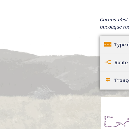
Cornus n’est
bucolique ro
Type d
Route 
Tronç