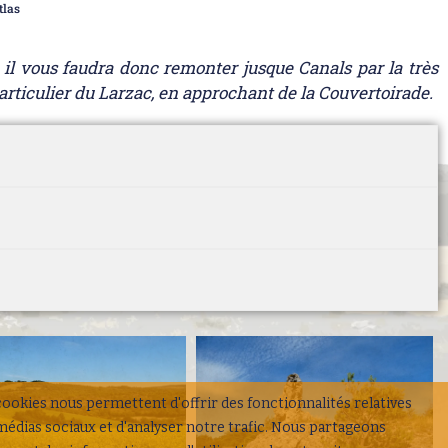
tlas
 il vous faudra donc remonter jusque Canals par la très
articulier du Larzac, en approchant de la Couvertoirade.
cookies nous permettent d'offrir des fonctionnalités relatives
médias sociaux et d'analyser notre trafic. Nous partageons