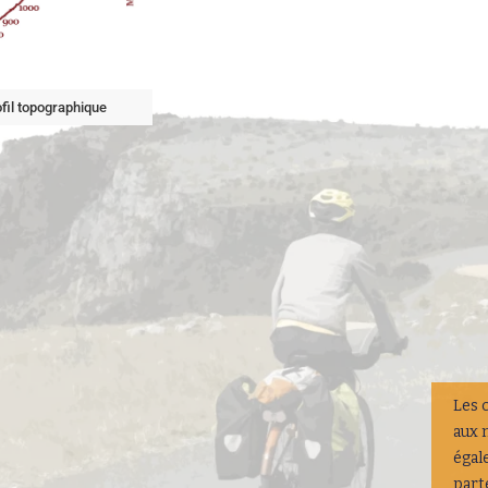
fil topographique
Les 
aux 
égal
part