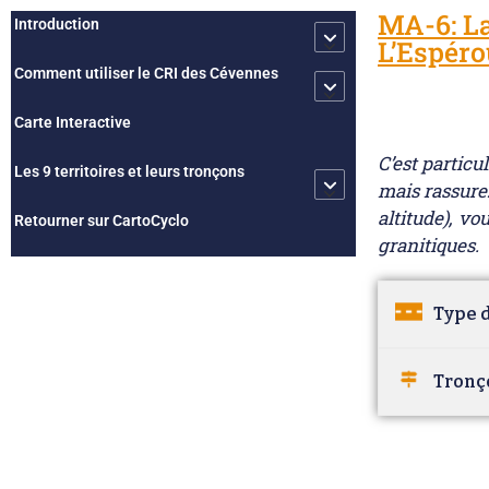
MA-6: La
Introduction
L’Espéro
Comment utiliser le CRI des Cévennes
Carte Interactive
C’est particu
Les 9 territoires et leurs tronçons
mais rassurez
altitude), v
Retourner sur CartoCyclo
granitiques.
Type d
Tronç