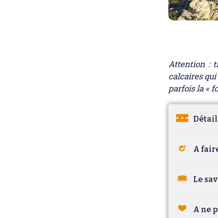
Attention : 
calcaires qu
parfois la « 
Détail
A fair
Le sav
A ne 