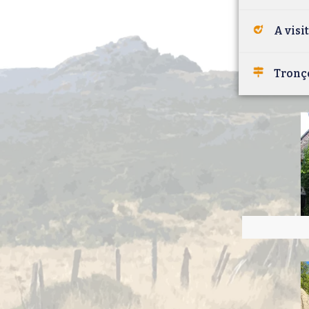
A visi
Tronç