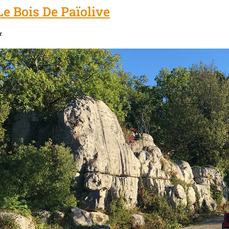
Le Bois De Païolive
r