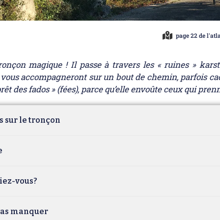
page 22 de l'atl
tronçon magique ! Il passe à travers les « ruines » kars
i vous accompagneront sur un bout de chemin, parfois cach
forêt des fados » (fées), parce qu’elle envoûte ceux qui pre
s sur le tronçon
e
iez-vous?
pas manquer