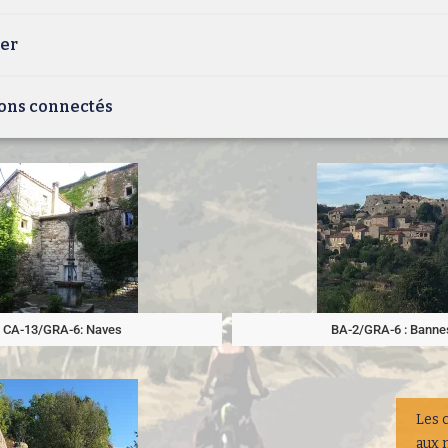
ter
ons connectés
CA-13/GRA-6: Naves
BA-2/GRA-6 : Banne
Les 
aux 