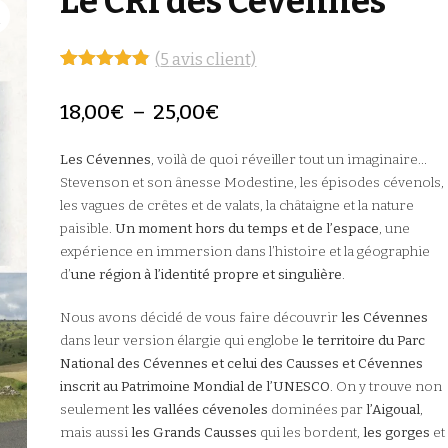
Le CRI des Cévennes
(
5
avis client)
Noté
5
4.80
sur 5
18,00
€
–
25,00
€
basé sur
notations
client
Les Cévennes
, voilà de quoi réveiller tout un imaginaire…
Stevenson et son ânesse Modestine, les épisodes cévenols,
les vagues de crêtes et de valats, la châtaigne et la nature
paisible.
Un moment hors du temps et de l’espace
, une
expérience en immersion dans l’histoire et la géographie
d’
une région à l’identité propre et singulière
.
Nous avons décidé de vous faire découvrir
les Cévennes
dans leur version élargie qui englobe
le territoire du Parc
National des Cévennes et celui des Causses et Cévennes
inscrit au Patrimoine Mondial de l’UNESCO
. On y trouve non
seulement
les vallées cévenoles
dominées par
l’Aigoual
,
mais aussi
les Grands Causses
qui les bordent,
les gorges
et