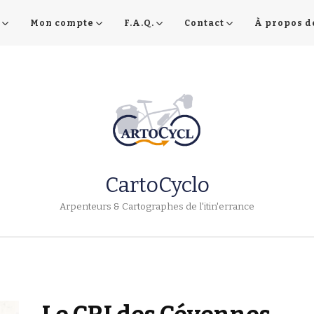
Mon compte
F.A.Q.
Contact
À propos d
CartoCyclo
Arpenteurs & Cartographes de l'itin'errance