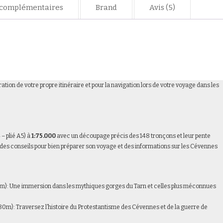
 complémentaires
Brand
Avis (5)
oration de votre propre itinéraire et pour la navigation lors de votre voyage dans les
– plié A5) à
1:75.000
avec un découpage précis des 148 tronçons et leur pente
 des conseils pour bien préparer son voyage et des informations sur les Cévennes
0km): Une immersion dans les mythiques gorges du Tarn et celles plus méconnues
80m): Traversez l’histoire du Protestantisme des Cévennes et de la guerre de