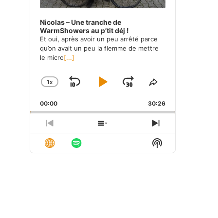
Nicolas – Une tranche de
WarmShowers au p’tit déj !
Et oui, après avoir un peu arrêté parce
qu’on avait un peu la flemme de mettre
le micro
[...]
1
X
SKIP
PLAY
JUMP
CHANGE
SHARE
PLAYBACK
THIS
BACKWARD
PAUSE
FORWARD
00:00
RATE
30:26
EPISODE
PREVIOUS
SHOW
NEXT
EPISODE
EPISODES
EPISODE
Show
LIST
Podcast
Information