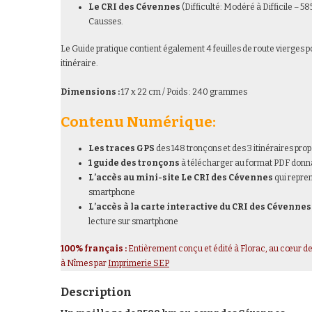
Le CRI des Cévennes
(Difficulté: Modéré à Difficile – 5
Causses.
Le Guide pratique contient également 4 feuilles de route vierges 
itinéraire.
Dimensions :
17 x 22 cm / Poids : 240 grammes
Contenu Numérique:
Les traces GPS
des 148 tronçons et des 3 itinéraires pro
1 guide des tronçons
à télécharger au format PDF donna
L’accès au mini-site Le CRI des Cévennes
qui repren
smartphone
L’accès à la carte interactive du CRI des Cévennes
lecture sur smartphone
100% français :
Entièrement conçu et édité à Florac, au cœur de
à Nîmes par
Imprimerie SEP
Description