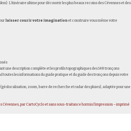
85km): L’itinéraire ultime pour découvrir les plus beaux recoins des Cévennes et des
pour
laisser courir votre imagination
et construire vous même votre
posés
nt une description complète et les profils topographiques des 148 tronçons
d toutes les informations du guide pratique et du guide des tronçons depuis votre
(géolocalisation, zoom, barre de recherche et radar des pluies), adaptée pour une
s Cévennes, par CartoCyclo et sans sous-traitance hormis l’impression – imprimé