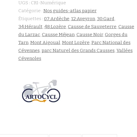
UGS :
CRI-Numérique
Catégorie :
Nos guides-atlas papier
Étiquettes :
07:Ardèche
,
12:Aveyron
,
30:Gard
,
34:Hérault
,
48:Lozère
,
Causse de Sauveterre
,
Causse
du Larzac
,
Causse Méjean
,
Causse Noir
,
Gorges du
Tarn
,
Mont Aigoual
,
Mont Lozère
,
Parc National des
Cévennes
,
parc Naturel des Grands Causses
,
Vallées
Cévenoles