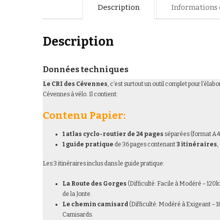
Description
Informations
Description
Données techniques
Le CRI des Cévennes
, c’est surtout un outil complet pour l’élab
Cévennes à vélo. Il contient:
Contenu Papier:
1 atlas cyclo-routier de 24 pages
séparées (format A4 
1 guide pratique
de 36 pages contenant
3 itinéraires
,
Les 3 itinéraires inclus dans le guide pratique:
La Route des Gorges
(Difficulté: Facile à Modéré – 12
de la Jonte.
Le chemin camisard
(Difficulté: Modéré à Exigeant – 1
Camisards.