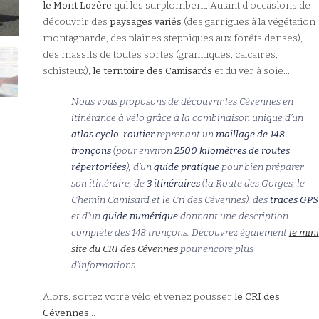
le Mont Lozère
qui les surplombent. Autant d’occasions de
découvrir des
paysages variés
(des garrigues à la végétation
montagnarde, des plaines steppiques aux forêts denses),
des massifs de toutes sortes (granitiques, calcaires,
schisteux),
le territoire des Camisards
et du ver à soie…
Nous vous proposons de découvrir les Cévennes en
itinérance à vélo grâce à la combinaison unique d’un
atlas cyclo-routier
reprenant un
maillage de 148
tronçons
(pour environ
2500 kilomètres de routes
répertoriées
), d’un
guide pratique
pour bien préparer
son itinéraire, de
3 itinéraires
(la Route des Gorges, le
Chemin Camisard et le Cri des Cévennes), des
traces GPS
et d’un
guide numérique
donnant une description
complète des 148 tronçons. Découvrez également
le mini
site du CRI des Cévennes
pour encore plus
d’informations.
Alors, sortez votre vélo et venez pousser
le CRI des
Cévennes
…