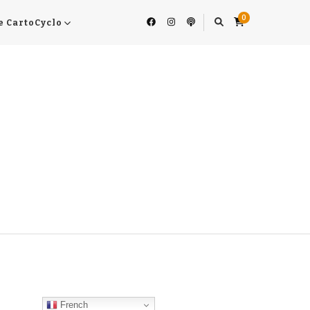
0
e CartoCyclo
French