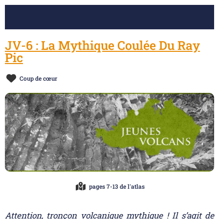
JV-6 : La Mythique Coulée Du Ray
Pic
Coup de cœur
pages 7-13 de l'atlas
Attention, tronçon volcanique mythique ! Il s’agit de