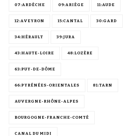
07:ARDÈCHE
09:ARIÈGE
11:AUDE
12:AVEYRON
15:CANTAL
30:GARD
34:HÉRAULT
39:JURA
43:HAUTE-LOIRE
48:LOZÈRE
63:PUY-DE-DÔME
66:PYRÉNÉES-ORIENTALES
81:TARN
AUVERGNE-RHÔNE-ALPES
BOURGOGNE-FRANCHE-COMTÉ
CANAL DU MIDI