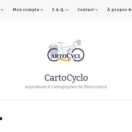
Mon compte
F.A.Q.
Contact
À propos d
CartoCyclo
Arpenteurs & Cartographes de l'itin'errance
r