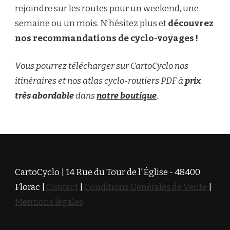
rejoindre sur les routes pour un weekend, une
semaine ou un mois. N’hésitez plus et
découvrez
nos recommandations de cyclo-voyages !
Vous pourrez télécharger sur CartoCyclo nos
itinéraires et nos atlas cyclo-routiers PDF à
prix
très abordable
dans
notre boutique
.
CartoCyclo | 14 Rue du Tour de l'Église - 48400
Florac |
Contact
|
Conditions Générales de Vente
|
Mentions légales