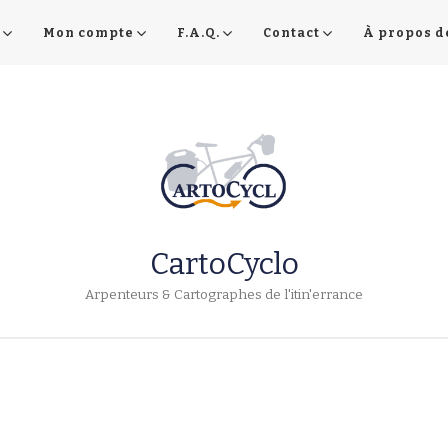
Mon compte
F.A.Q.
Contact
À propos d
CartoCyclo
Arpenteurs & Cartographes de l'itin'errance