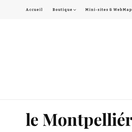
Accueil
Boutique
Mini-sites & WebMap
le Montpelliér