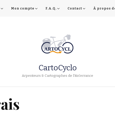
Mon compte
F.A.Q.
Contact
À propos d
CartoCyclo
Arpenteurs & Cartographes de l'itin'errance
ais