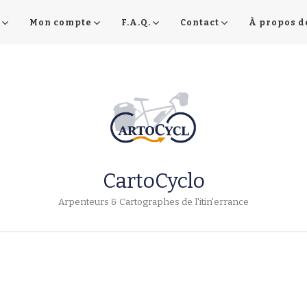
Mon compte
F.A.Q.
Contact
À propos d
CartoCyclo
Arpenteurs & Cartographes de l'itin'errance