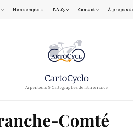
Mon compte
F.A.Q.
Contact
À propos d
CartoCyclo
Arpenteurs & Cartographes de l'itin'errance
ranche-Comté