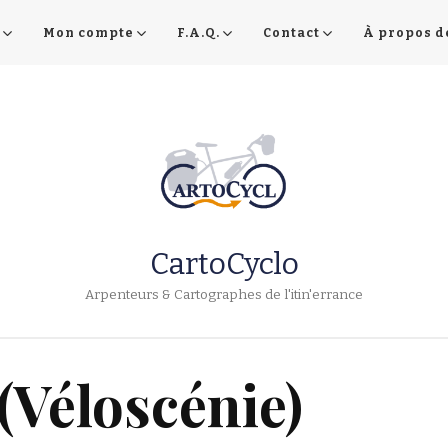
Mon compte
F.A.Q.
Contact
À propos d
CartoCyclo
Arpenteurs & Cartographes de l'itin'errance
 (Véloscénie)