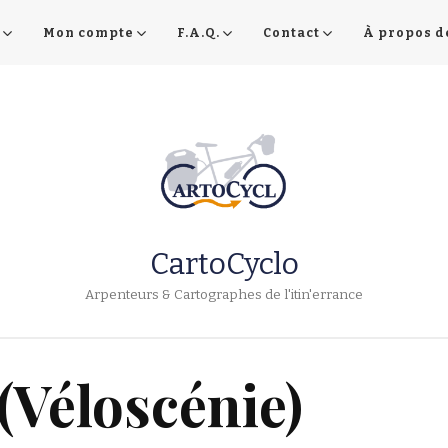
Mon compte
F.A.Q.
Contact
À propos d
CartoCyclo
Arpenteurs & Cartographes de l'itin'errance
 (Véloscénie)