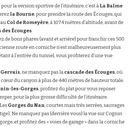
ur la version sportive de l’itinéraire, c’est à
La Balme
terez
la Bourne
, pour prendre la route des Écouges, qui
’au
Col de Romeyère
, à 1074 mètres d’altitude, avant de
 des Écouges
.
z de bons phares (avant et arrière) pour franchir ces 500
ancienne route en corniche n’est malheureusement plus
tant à l’entrée du tunnel, vous profiterez d’une vue
-Gervais
, ne manquez pas la
cascade des Écouges
, où
u cœur du canyon à plus de 440 mètres de hauteur totale.
nin-les-Gorges
, profitez du plat pour vous reposer
r, pour la plus grosse difficulté de l’itinéraire.
 Les
Gorges du Nan
, courtes mais très serrées, sauvages
rtige). Ne manquez pas (derrière vous) la vue sur Cognin
orge, et profitez des « voies de garage » dans la corniche