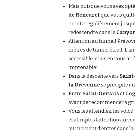
Mais puisque vous avez opté po
de Rencurel
que vous quit
monte régulièrement jusqu
redescendre dans le
Canyon
Attention au tunnel! Prévoye
mètres de tunnel étroit. L’
accessible, mais en vous arrê
imprenable!
Dans la descente vers
Saint
la Drevenne
se précipite a
Entre
Saint-Gervais
et
Cog
avant de recommencer à grimpe
Vous les attendiez, les voici!
et abruptes (attention au ve
au moment d’entrer dans la g