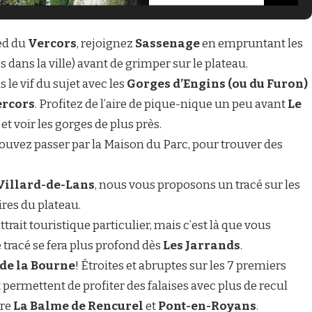
ed du
Vercors
, rejoignez
Sassenage
en empruntant les
dans la ville) avant de grimper sur le plateau.
le vif du sujet avec les
Gorges d’Engins
(ou du Furon)
ercors
. Profitez de l’aire de pique-nique un peu avant
Le
t voir les gorges de plus près.
pouvez passer par la Maison du Parc, pour trouver des
Villard-de-Lans
, nous vous proposons un tracé sur les
ires du plateau.
attrait touristique particulier, mais c’est là que vous
le tracé se fera plus profond dès
Les Jarrands
.
de la Bourne
! Étroites et abruptes sur les 7 premiers
t permettent de profiter des falaises avec plus de recul
tre
La Balme de Rencurel
et
Pont-en-Royans
.