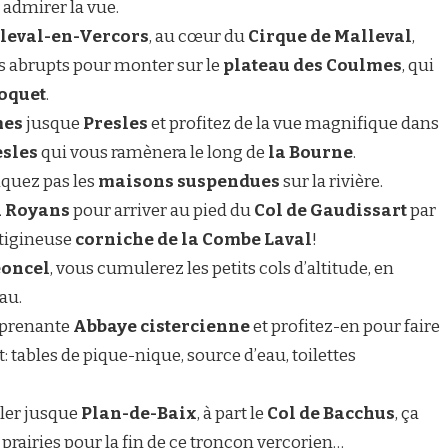
t admirer la vue.
leval-en-Vercors
, au cœur du
Cirque de Malleval
,
cs abrupts pour monter sur le
plateau des Coulmes
, qui
Coquet
.
mes
jusque
Presles
et profitez de la vue magnifique dans
esles
qui vous ramènera le long de
la Bourne
.
nquez pas les
maisons suspendues
sur la rivière.
u Royans
pour arriver au pied du
Col de Gaudissart
par
rtigineuse
corniche de la Combe Laval
!
éoncel
, vous cumulerez les petits cols d’altitude, en
au.
urprenante
Abbaye cistercienne
et profitez-en pour faire
t: tables de pique-nique, source d’eau, toilettes
ler jusque
Plan-de-Baix
, à part le
Col de Bacchus
, ça
prairies pour la fin de ce tronçon vercorien…