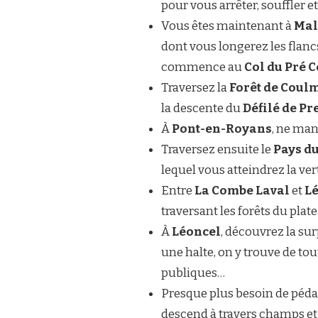
pour vous arrêter, souffler e
Vous êtes maintenant à
Mal
dont vous longerez les flan
commence au
Col du Pré 
Traversez la
Forêt de Coul
la descente du
Défilé de Pr
À
Pont-en-Royans
, ne ma
Traversez ensuite le
Pays d
lequel vous atteindrez la ve
Entre
La Combe Laval
et
L
traversant les forêts du plate
À
Léoncel
, découvrez la s
une halte, on y trouve de tou
publiques…
Presque plus besoin de péda
descend à travers champs et 