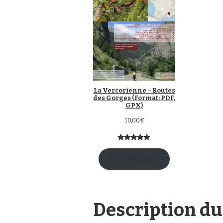
La Vercorienne – Routes
des Gorges (Format: PDF,
GPX)
10,00
€
Noté
3
5.00
sur 5
Ajouter au panier
basé sur
notations
client
Description du 