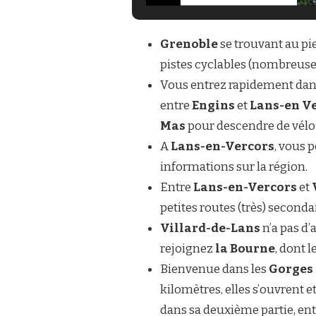
Grenoble
se trouvant au pi
pistes cyclables (nombreuses 
Vous entrez rapidement dans 
entre
Engins
et
Lans-en V
Mas
pour descendre de vélo e
A
Lans-en-Vercors
, vous 
informations sur la région.
Entre
Lans-en-Vercors
et
petites routes (très) seconda
Villard-de-Lans
n’a pas d’
rejoignez
la Bourne
, dont 
Bienvenue dans les
Gorges 
kilomètres, elles s’ouvrent e
dans sa deuxième partie, en