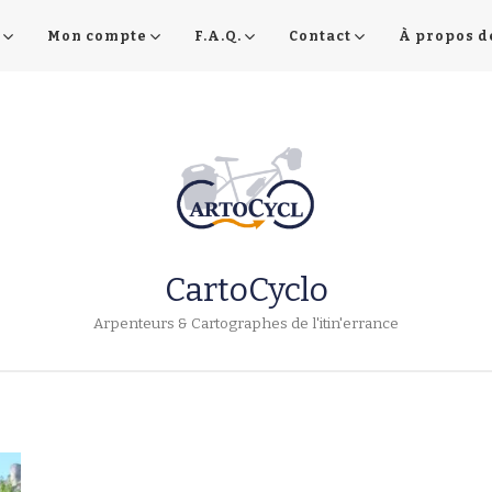
Mon compte
F.A.Q.
Contact
À propos d
CartoCyclo
Arpenteurs & Cartographes de l'itin'errance