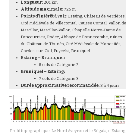
Longueur:
201 km
Altitude maximale:
726 m
Points d’intérêt à voir:
Estaing, Château de Verrières,
Cité Médiévale de Villecomtal, Causse Comtal, Vallon de
Marcillac, Marcillac-Vallon, Chapelle Notre-Dame de
Foncournieu, Rodez, Abbaye de Bonnecombe, ruines
du Château de Thuriès, Cité Médiévale de Monestiès,
Cordes-sur-Ciel, Puycelsi, Bruniquel
Estaing – Bruniquel:
8 cols de Catégorie 3
Bruniquel – Estaing:
7 cols de Catégorie 3
Durée approximative recommandée:
3 à 4 jours
Profil topographique: Le Nord Aveyron et le Ségala, d’Estaing