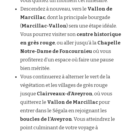
vous quittez un moment cet itinéraire.
Descendez à nouveau, vers le
Vallon de
Marcillac
, dont la principale bourgade
(
Marcillac-Vallon
) sera une étape idéale.
Vous pourrez visiter son
centre historique
en grès rouge
, ou aller jusqu’à la
Chapelle
Notre-Dame de Foncournieu
où vous
profiterez d’un espace où faire une pause
bien méritée.
Vous continuerez à alterner le vert de la
végétation et les villages de grès rouge
jusque
Clairveaux-d’Aveyron
, où vous
quitterez le
Vallon de Marcillac
pour
entrer dans le Ségala en rejoignant les
boucles de l’Aveyron
. Vous atteindrez le
point culminant de votre voyage à