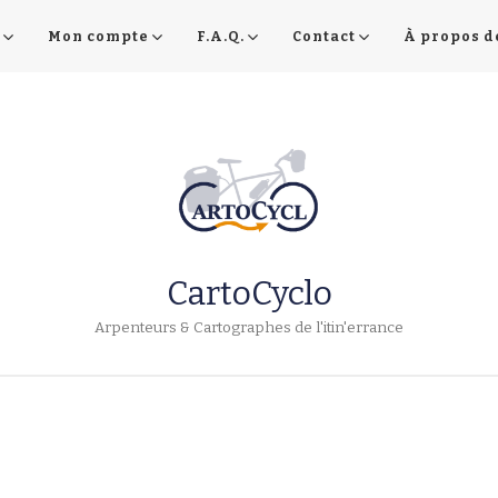
Mon compte
F.A.Q.
Contact
À propos d
CartoCyclo
Arpenteurs & Cartographes de l'itin'errance